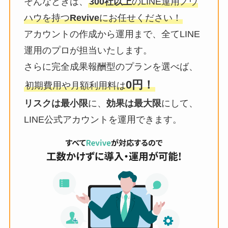
そんなときは、
300社以上
のLINE運用ノウ
ハウを持つ
Revive
にお任せください！
アカウントの作成から運用まで、全てLINE
運用のプロが担当いたします。
さらに完全成果報酬型のプランを選べば、
0円！
初期費用や月額利用料は
リスクは最小限
に、
効果は最大限
にして、
LINE公式アカウントを運用できます。