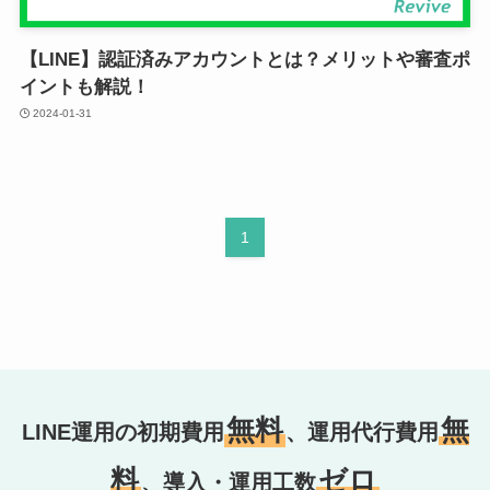
【LINE】認証済みアカウントとは？メリットや審査ポ
イントも解説！
2024-01-31
1
無料
無
LINE運用の初期費用
、運用代行費用
料
ゼロ
、導入・運用工数